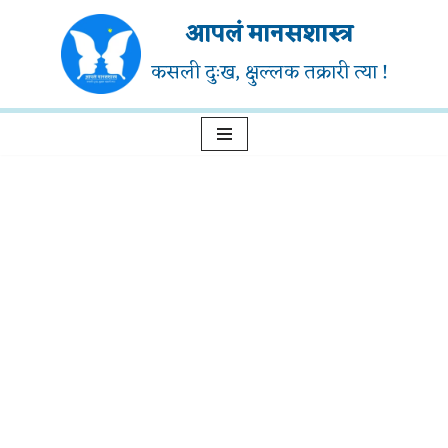
आपलं मानसशास्त्र
Skip
कसली दुःख, क्षुल्लक तक्रारी त्या !
to
content