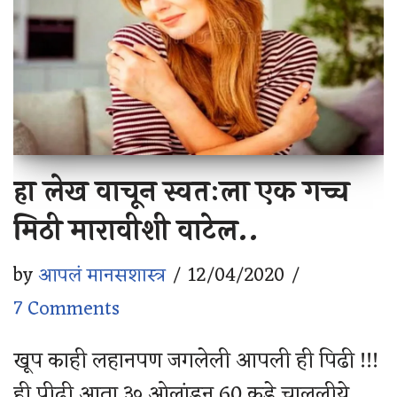
हा लेख वाचून स्वतःला एक गच्च
मिठी मारावीशी वाटेल..
by
आपलं मानसशास्त्र
12/04/2020
7 Comments
खूप काही लहानपण जगलेली आपली ही पिढी !!!
ही पीढ़ी आता ३० ओलांडून 60 कडे चाललीये,