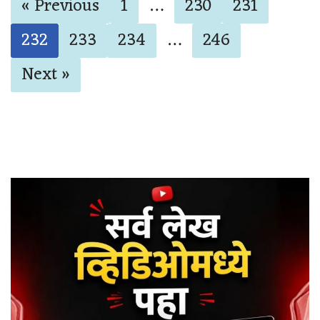
« Previous
1
…
230
231
232
233
234
…
246
Next »