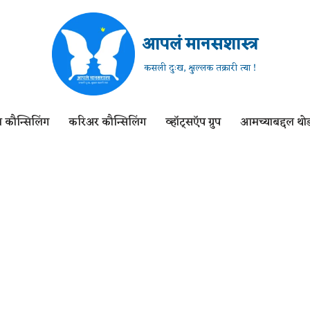
आपलं मानसशास्त्र
कसली दुःख, क्षुल्लक तक्रारी त्या !
 कौन्सिलिंग
करिअर कौन्सिलिंग
व्हॉट्सऍप ग्रुप
आमच्याबद्दल थोड