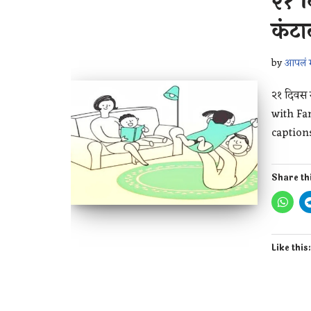
२१ 
कंटा
by
आपलं म
२१ दिवस 
with Fam
captio
Share th
Like this