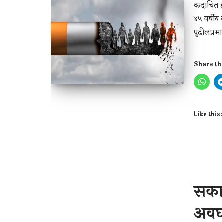
कदाचित ह
४५ वर्षीय
पुढीलप्रम
Share th
Like this
सका
अवघ