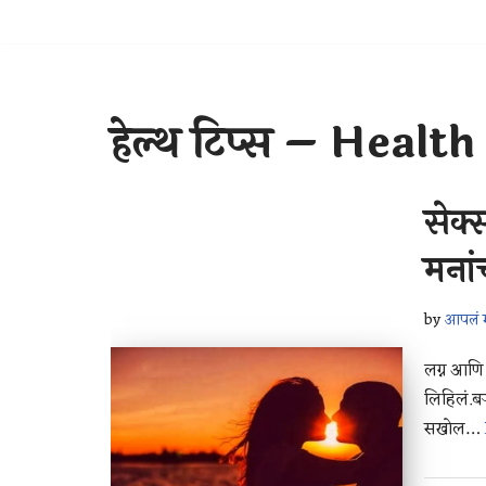
हेल्थ टिप्स – Health
सेक्
मना
by
आपलं म
लग्न आणि
लिहिलं.बऱ
सखोल…