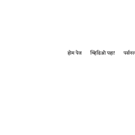
Skip
to
content
होम पेज
व्हिडिओ पहा!
पर्सनल