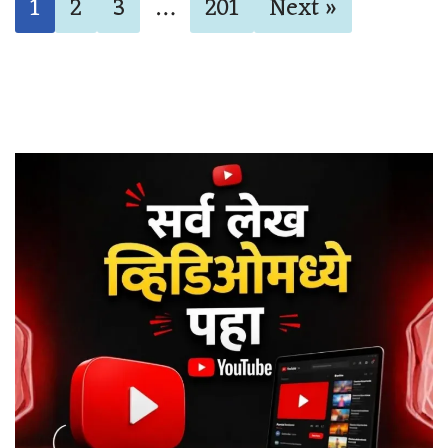
1
2
3
…
201
Next »