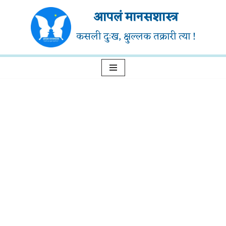
आपलं मानसशास्त्र
Skip
कसली दुःख, क्षुल्लक तक्रारी त्या !
to
content