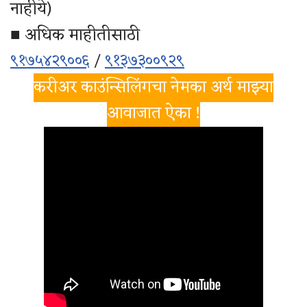
नाहीये)
■ अधिक माहीतीसाठी
९१७५४२९००६
/
९१३७३००९२९
करीअर काउंन्सिलिंगचा नेमका अर्थ माझ्या
आवाजात ऐका !