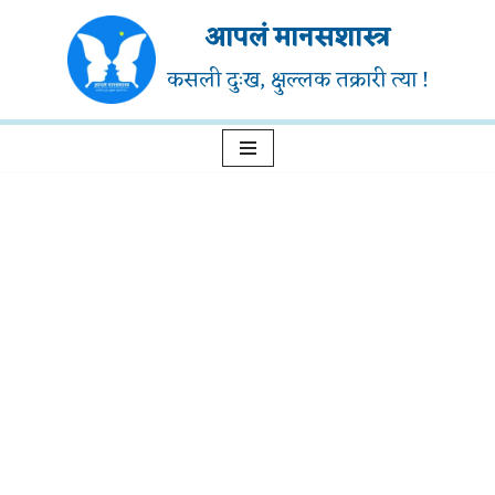
आपलं मानसशास्त्र
Skip
कसली दुःख, क्षुल्लक तक्रारी त्या !
to
content