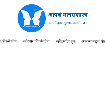
आपलं मानसशास्त्र
कसली दुःख, क्षुल्लक तक्रारी त्या !
 कौन्सिलिंग
करिअर कौन्सिलिंग
व्हॉट्सऍप ग्रुप
आमच्याबद्दल थोड