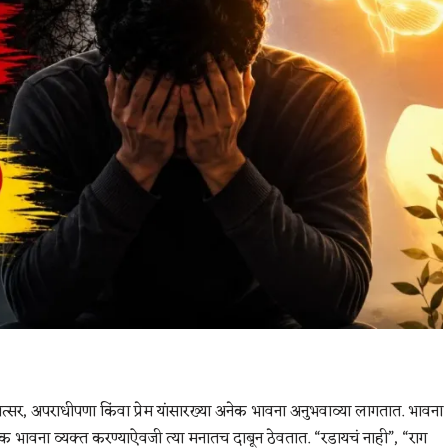
 मत्सर, अपराधीपणा किंवा प्रेम यांसारख्या अनेक भावना अनुभवाव्या लागतात. भावना
लोक भावना व्यक्त करण्याऐवजी त्या मनातच दाबून ठेवतात. “रडायचं नाही”, “राग