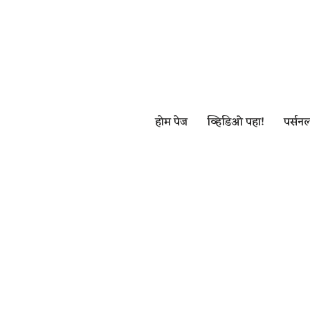
Skip
to
content
होम पेज
व्हिडिओ पहा!
पर्सनल