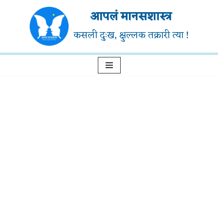
आपलं मानसशास्त्र
Skip
कसली दुःख, क्षुल्लक तक्रारी त्या !
to
content