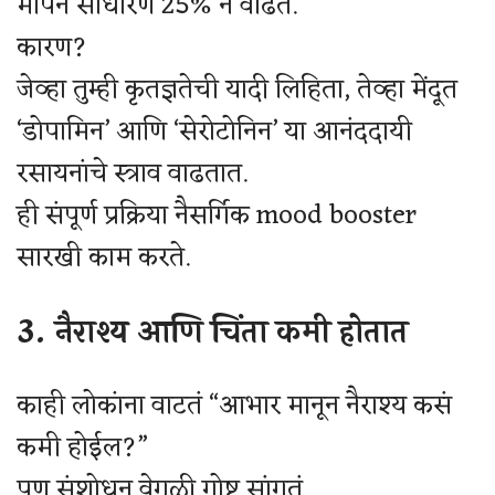
मापन साधारण 25% ने वाढते.
कारण?
जेव्हा तुम्ही कृतज्ञतेची यादी लिहिता, तेव्हा मेंदूत
‘डोपामिन’ आणि ‘सेरोटोनिन’ या आनंददायी
रसायनांचे स्त्राव वाढतात.
ही संपूर्ण प्रक्रिया नैसर्गिक mood booster
सारखी काम करते.
3. नैराश्य आणि चिंता कमी होतात
काही लोकांना वाटतं “आभार मानून नैराश्य कसं
कमी होईल?”
पण संशोधन वेगळी गोष्ट सांगतं.