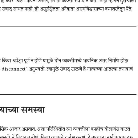
आहे का?’ अशी भावना असेल, तर ती व्यक्ती संवाद टाळते. ‘माझं म्हणणं दुसऱ्याला
ीट संवाद साधत नाही. ही असुरक्षितता अनेकदा आत्मविश्वासाच्या कमतरतेतून येते.
ंवा अपेक्षा पूर्ण न होणे यामुळे दोन व्यक्तींमध्ये भावनिक अंतर निर्माण होऊ
sconnect” अनुभवतो. त्यामुळे संवाद टाळणे हे नात्याच्या आतल्या तणावाचं
याच्या समस्या
सिक आजार असतात. अशा परिस्थितीत त्या व्यक्तीला काहीच बोलावंसं वाटत
सतो. हे निदान न होणं, किंवा त्याकडे दुर्लक्ष करणं, हे नात्याला हानीकारक ठरू