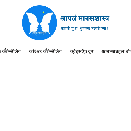
आपलं मानसशास्त्र
कसली दुःख, क्षुल्लक तक्रारी त्या !
 कौन्सिलिंग
करिअर कौन्सिलिंग
व्हॉट्सऍप ग्रुप
आमच्याबद्दल थोड