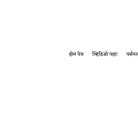
Skip
to
content
होम पेज
व्हिडिओ पहा!
पर्सनल