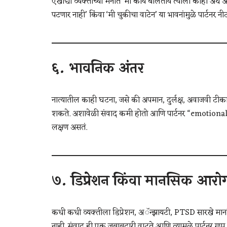
एखाद्या व्यक्तीच्या मनात ‘मी काय बोलतोय त्याला काही अर्थ 
पटणार नाही’ किंवा ‘मी चुकीचा वाटेन’ या भावनांमुळे पार्टनर न
६.
भावनिक अंतर
नात्यातील काही घटना, जसे की अपमान, दुर्लक्ष, अवाजवी टीका कि
शकते. अशावेळी संवाद कमी होतो आणि पार्टनर “emotional di
लक्षण असतं.
७.
डिप्रेशन किंवा मानसिक आरोग्
कधी कधी व्यक्तीला डिप्रेशन, अॅन्झायटी, PTSD सारखे मान
नाही. संवाद ही एक जबाबदारी वाटते आणि त्यामुळे पार्टनर गप्प ब