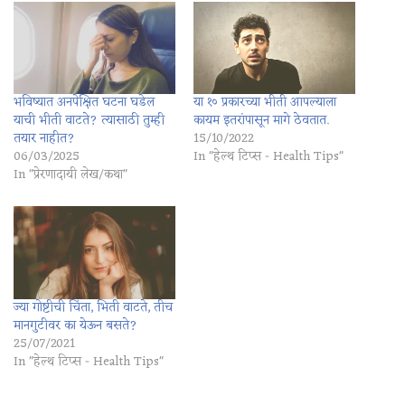
भविष्यात अनपेक्षित घटना घडेल
या १० प्रकारच्या भीती आपल्याला
याची भीती वाटते? त्यासाठी तुम्ही
कायम इतरांपासून मागे ठेवतात.
तयार नाहीत?
15/10/2022
06/03/2025
In "हेल्थ टिप्स - Health Tips"
In "प्रेरणादायी लेख/कथा"
ज्या गोष्टीची चिंता, भिती वाटते, तीच
मानगुटीवर का येऊन बसते?
25/07/2021
In "हेल्थ टिप्स - Health Tips"