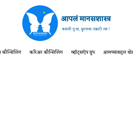
आपलं मानसशास्त्र
कसली दुःख, क्षुल्लक तक्रारी त्या !
 कौन्सिलिंग
करिअर कौन्सिलिंग
व्हॉट्सऍप ग्रुप
आमच्याबद्दल थोड