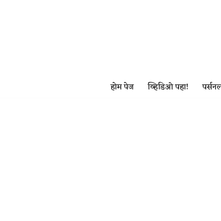
Skip
to
content
होम पेज
व्हिडिओ पहा!
पर्सनल