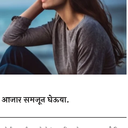
 हा आजार समजून घेऊया.