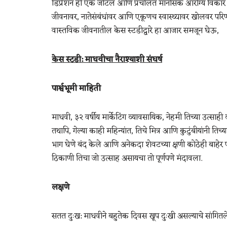
डिप्रेशन ही एक जटिल आणि प्रचलित मानसिक आरोग्य विकार आहे
जीवनावर, नातेसंबंधांवर आणि एकूणच स्वास्थ्यावर खोलवर परिण
वास्तविक जीवनातील केस स्टडीद्वारे हा आजार समजून घेऊ,
केस स्टडी: माधवीचा नैराश्याशी संघर्ष
पार्श्वभूमी माहिती
माधवी, ३२ वर्षीय मार्केटिंग व्यावसायिक, नेहमी तिच्या उत्
तथापि, गेल्या काही महिन्यांत, तिचे मित्र आणि कुटुंबीयांनी ति
भाग घेणे बंद केले आणि अनेकदा शेवटच्या क्षणी कोठेही बाहे
ठिकाणी तिचा जो उत्साह असायचा तो पूर्णपणे मंदावला.
लक्षणे
सतत दुःख: माधवीने बहुतेक दिवस खूप दुःखी असल्याचे सांगितले,