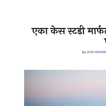
एका केस स्टडी मार्
by
आपलं मानसशास्त