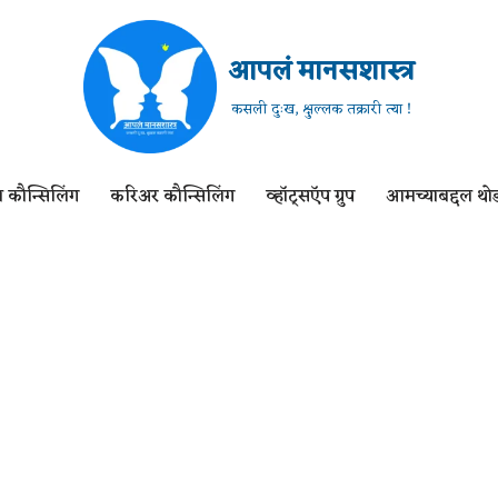
आपलं मानसशास्त्र
कसली दुःख, क्षुल्लक तक्रारी त्या !
 कौन्सिलिंग
करिअर कौन्सिलिंग
व्हॉट्सऍप ग्रुप
आमच्याबद्दल थोड