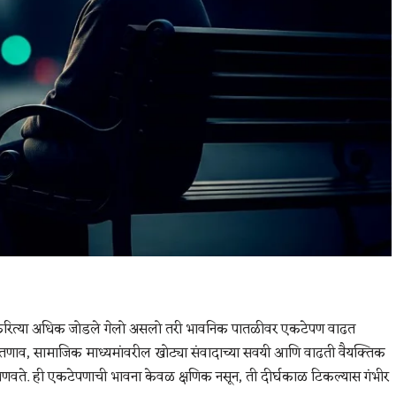
रिकरित्या अधिक जोडले गेलो असलो तरी भावनिक पातळीवर एकटेपण वाढत
ाव, सामाजिक माध्यमांवरील खोट्या संवादाच्या सवयी आणि वाढती वैयक्तिक
े जाणवते. ही एकटेपणाची भावना केवळ क्षणिक नसून, ती दीर्घकाळ टिकल्यास गंभीर