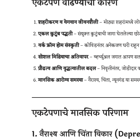
एकटेपण वाढण्याची कारणं
शहरीकरण व वेगवान जीवनशैली
– मोठ्या शहरांमध्ये ल
एकल कुटुंब पद्धती
– संयुक्त कुटुंबाची जागा घेतलेल्या छो
वर्क फ्रॉम होम संस्कृती
– कोविडनंतर अनेकजण घरी राहून 
सोशल मिडियाचा अतिवापर
– व्हर्च्युअल जगात आपण सत
प्रौढत्व आणि वृद्धत्वातील बदल
– निवृत्तीनंतर, जोडीदार व
मानसिक आरोग्य समस्या
– नैराश्य, चिंता, न्यूनगंड या स
एकटेपणाचे मानसिक परिणाम
1.
नैराश्य आणि चिंता विकार (Dep