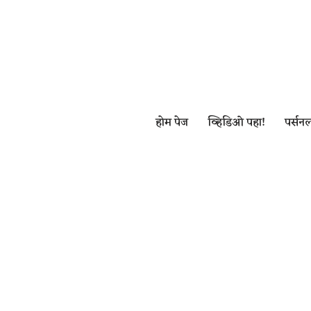
Skip
to
content
होम पेज
व्हिडिओ पहा!
पर्सनल