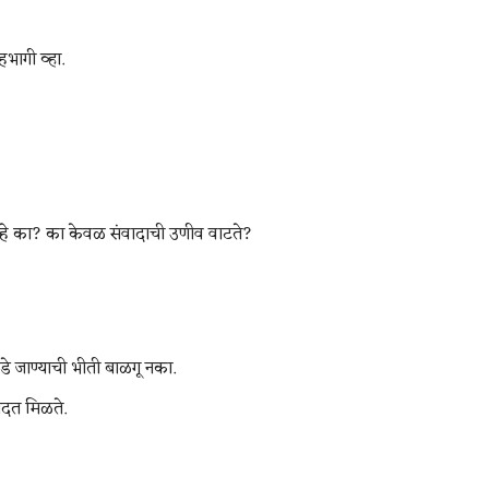
हभागी व्हा.
हे का? का केवळ संवादाची उणीव वाटते?
े जाण्याची भीती बाळगू नका.
दत मिळते.