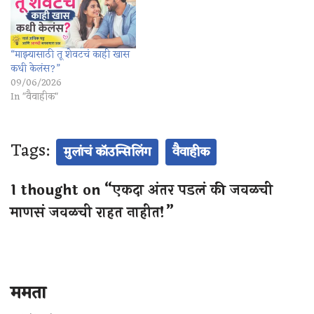
“माझ्यासाठी तू शेवटचं काही खास
कधी केलंस?”
09/06/2026
In "वैवाहीक"
Tags:
मुलांचं कॉउन्सिलिंग
वैवाहीक
1 thought on “एकदा अंतर पडलं की जवळची
माणसं जवळची राहत नाहीत!”
ममता