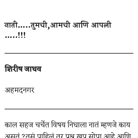
नाती…..तुमची,आमची आणि आपली
…..!!!
शिरीष जाधव
अहमदनगर
काल सहज चर्चेत विषय निघाला नातं म्हणजे काय
असतं.?तसं पाहिलं तर प्रश्न खूप सोपा आहे आणि