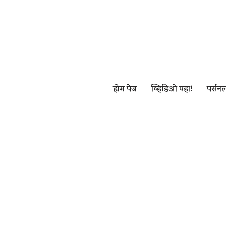
Skip
to
content
होम पेज
व्हिडिओ पहा!
पर्सनल