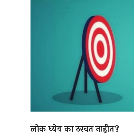
लोक ध्येय का ठरवत नाहीत?