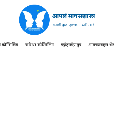
आपलं मानसशास्त्र
कसली दुःख, क्षुल्लक तक्रारी त्या !
 कौन्सिलिंग
करिअर कौन्सिलिंग
व्हॉट्सऍप ग्रुप
आमच्याबद्दल थोड