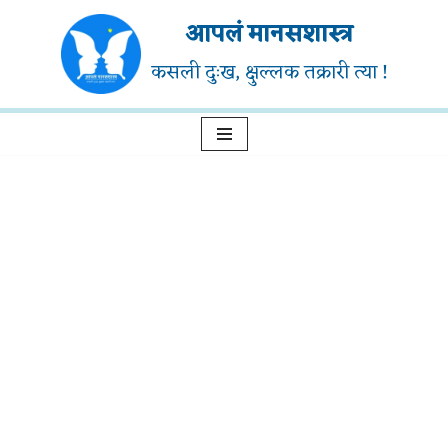
आपलं मानसशास्त्र
Skip
कसली दुःख, क्षुल्लक तक्रारी त्या !
to
content