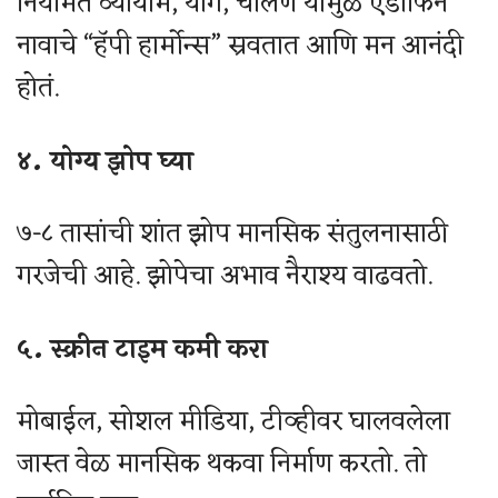
नियमित व्यायाम, योग, चालणे यामुळे एंडॉर्फिन
नावाचे “हॅपी हार्मोन्स” स्रवतात आणि मन आनंदी
होतं.
४. योग्य झोप घ्या
७-८ तासांची शांत झोप मानसिक संतुलनासाठी
गरजेची आहे. झोपेचा अभाव नैराश्य वाढवतो.
५. स्क्रीन टाइम कमी करा
मोबाईल, सोशल मीडिया, टीव्हीवर घालवलेला
जास्त वेळ मानसिक थकवा निर्माण करतो. तो