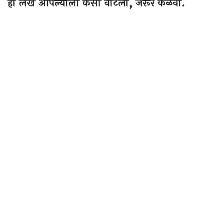
हा लेख आपल्याला कसा वाटला, जरूर कळवा.