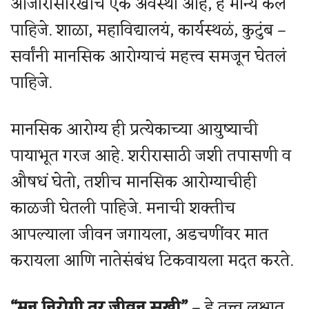
आजारासारखीच एक अवस्था आहे, हे मान्य केलं
पाहिजे. शाळा, महाविद्यालयं, कार्यस्थळं, कुटुंब –
सर्वांनी मानसिक आरोग्याचं महत्त्व समजून घेतलं
पाहिजे.
मानसिक आरोग्य ही प्रत्येकाच्या आयुष्याची
पायाभूत गरज आहे. शरीरासाठी जशी तपासणी व
औषधं घेतो, तशीच मानसिक आरोग्याचीही
काळजी घेतली पाहिजे. मनाची शक्तीच
आपल्याला जीवन जगायला, अडचणींवर मात
करायला आणि नातेसंबंध टिकवायला मदत करते.
“मन निरोगी तर जीवन सुखी”
– हे तत्त्व लक्षात