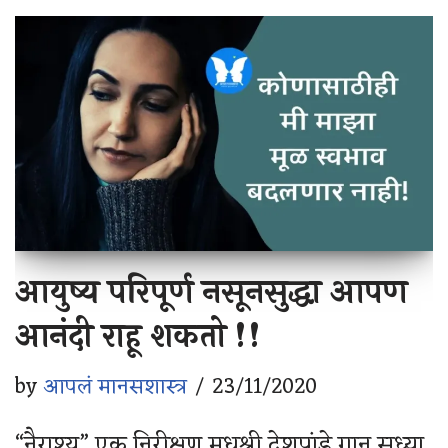
आयुष्य परिपूर्ण नसूनसुद्धा आपण
आनंदी राहू शकतो !!
by
आपलं मानसशास्त्र
23/11/2020
“नैराश्य” एक निरीक्षण मधुश्री देशपांडे गानू सध्या