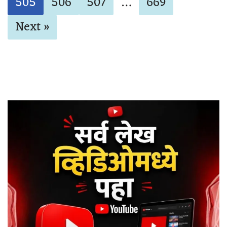
505
506
507
…
669
Next »