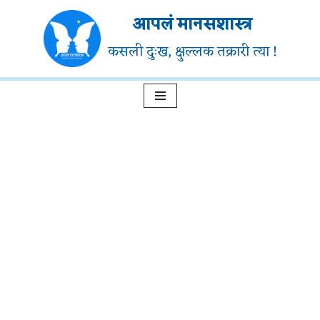
आपलं मानसशास्त्र
Skip
कसली दुःख, क्षुल्लक तक्रारी त्या !
to
content