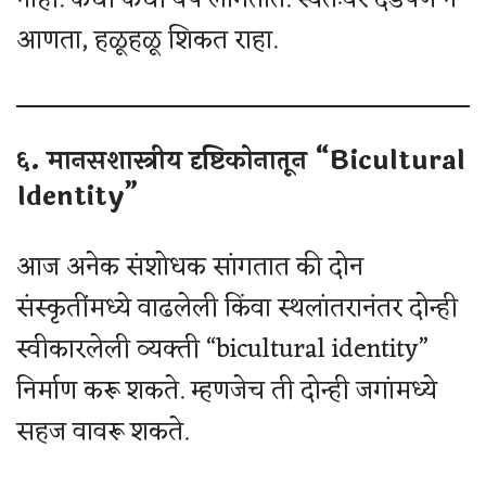
नाही. कधी कधी वर्षे लागतात. स्वतःवर दडपण न
आणता, हळूहळू शिकत राहा.
६. मानसशास्त्रीय दृष्टिकोनातून “Bicultural
Identity”
आज अनेक संशोधक सांगतात की दोन
संस्कृतींमध्ये वाढलेली किंवा स्थलांतरानंतर दोन्ही
स्वीकारलेली व्यक्ती “bicultural identity”
निर्माण करू शकते. म्हणजेच ती दोन्ही जगांमध्ये
सहज वावरू शकते.