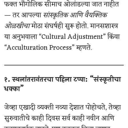
फक्त भौगोलिक सीमाच ओलांडल्या जात नाहीत
— तर आपल्या
सांस्कृतिक आणि वैयक्तिक
ओळखीचा
मोठा संघर्षही सुरू होतो. मानसशास्त्र
या अनुभवाला “Cultural Adjustment” किंवा
“Acculturation Process” म्हणते.
१. स्थलांतरानंतरचा पहिला टप्पा: “संस्कृतीचा
धक्का”
जेव्हा एखादी व्यक्ती नव्या देशात पोहोचते, तेव्हा
सुरुवातीचे काही दिवस सर्व काही नवीन आणि