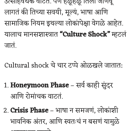
उत्साहवर्धक वाटते. पण हळूहळू तिला जाणवू
लागतं की तिच्या सवयी, मूल्यं, भाषा आणि
सामाजिक नियम इथल्या लोकांपेक्षा वेगळे आहेत.
यालाच मानसशास्त्रात
“Culture Shock”
म्हटलं
जातं.
Cultural shock चे चार टप्पे ओळखले जातात:
Honeymoon Phase
– सर्व काही सुंदर
आणि रोमांचक वाटतं.
Crisis Phase
– भाषा न समजणं, लोकांशी
भावनिक अंतर, आणि स्वतःचं न बसणं यामुळे