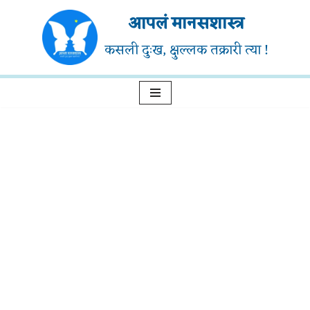
आपलं मानसशास्त्र
Skip
कसली दुःख, क्षुल्लक तक्रारी त्या !
to
content