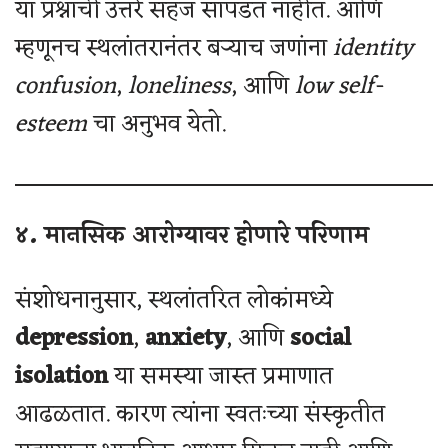
या प्रश्नांची उत्तरे सहज सापडत नाहीत. आणि
म्हणूनच स्थलांतरानंतर बर्‍याच जणांना
identity
confusion
,
loneliness
, आणि
low self-
esteem
चा अनुभव येतो.
४. मानसिक आरोग्यावर होणारे परिणाम
संशोधनानुसार, स्थलांतरित लोकांमध्ये
depression
,
anxiety
, आणि
social
isolation
या समस्या जास्त प्रमाणात
आढळतात. कारण त्यांना स्वतःच्या संस्कृतीत