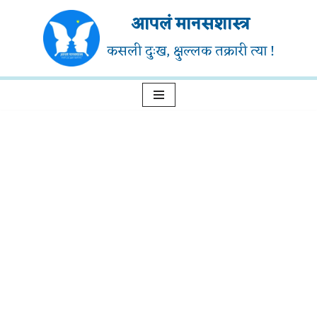
आपलं मानसशास्त्र
Skip
कसली दुःख, क्षुल्लक तक्रारी त्या !
to
content