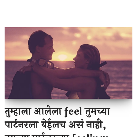
तुम्हाला आलेला feel तुमच्या
पार्टनरला येईलच असं नाही,